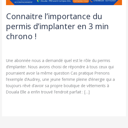
Connaitre l’importance du
permis d’implanter en 3 min
chrono !
Laisser un commentaire
/
Astuces
/
cfpammarketing@gmail.com
Une abonnée nous a demandé quel est le rôle du permis
d’implanter. Nous avons choisi de répondre à tous ceux qui
pourraient avoir la même question Cas pratique Prenons
l’exemple d’Audrey, une jeune femme pleine d’énergie qui a
toujours rêvé d’avoir sa propre boutique de vêtements à
Douala Elle a enfin trouvé l’endroit parfait : […]
Connaitre
Lire la suite »
l’importance
du
permis