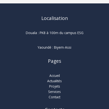
d’implanter
en
3
min
Localisation
chrono
!
Douala : PK8 à 100m du campus ESG
Yaoundé : Biyem-Assi
Pages
Accueil
Actualités
Projets
Services
Contact